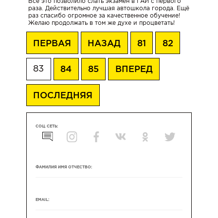
Всё это позволило слать экзамен в ГАИ с первого
Emgrand,
раза. Действительно лучшая автошкола города. Ещё
раз спасибо огромное за качественное обучение!
BYD
Желаю продолжать в том же духе и процветать!
E2
ПЕРВАЯ
НАЗАД
81
82
Категория
C
83
84
85
ВПЕРЕД
|
Грузовой
автомобиль
ПОСЛЕДНЯЯ
Mercedes
Atego
СОЦ. СЕТЬ:
Категория
СЕ
|
Грузовой
ФАМИЛИЯ ИМЯ ОТЧЕСТВО:
автомобиль
с
прицепом.
Фура
EMAIL: