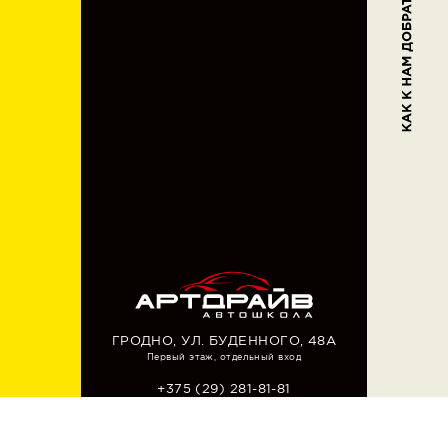
(грузы
и
пассажиры)
Повышение
квалификации
водителей
категории
«В»
Курсы
водителей
такси
Дополнительные
занятия
ГРОДНО, УЛ. БУДЕННОГО, 48А
по
Первый этаж, отдельный вход
вождению
+375 (29)
281-81-81
INFO@ARTDRIVE.BY