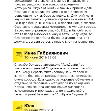
вследствие чего знают, а главное вкладывают в
головы учащихся все тонкости вождения
мотоцикла. Обучают многим важным приемам для
безопасного вождения. Именно это и является
О
решающим при выборе автошколы. Дмитрий меня
научил не только с успехом сдавать экзамен в ГАИ,
НАС
но и дал бесценные знания, о правильном, а главное
безопасном вождении мотоцикла по улицам города.
За это ему огромное спасибо!!! Если бы сейчас я
стоял перед выбором в какую автошколу идти, то
без сомнения это была бы ваша автошкола. Так
НАША
держать, вы двигаетесь в правильном направлении.
КОМАНДА
Инна Габриянович
30 июня 2019 23:02
МАШИНЫ
Спасибо большое автошколе "АртДрайв " за
классное обучение! Отдельное огромное спасибо
И
Осоцкому Сергею Михайловичу за интересные
КЛАССЫ
занятия, благодаря которым теория запоминается
очень хорошо. Благодарю за хорошее обучение и
отдельно за терпение инструктора по вождению
Барнашева Дениса Анатольевича! Благодаря
замечательным преподавателям я сдала всё с
ОТЗЫВЫ
первого раза! Автошкола "АртДрайв" лучшая!!!
Юля
29 июня 2019 21:45