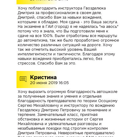
БЛИЖАЙШИЕ
Хочу поблагодарить инструктора Гвозделюка
ГРУППЫ
Дмитрия за профессионализм в своем деле.
Дмитрий, спасибо Вам за навыки вождения,
которыми я обладаю. Моя сдача - это Ваша заслуга.
На экзамене в ГАИ (город) я не надеялась "на авось"
Категория
потому что я знала, что Вы подготовили меня к
А
сдаче на все 100%. Были отработаны все маршруты
до автоматизма, так же было проработано огромное
и
количество различных ситуаций на дороге. Хочу
А1
так же отметить высокий уровень Вашей
|
интеллигентности и тактичности. Благодаря этому
навыки вождения приобретались легко, без
Мотоцикл
стрессов. Спасибо Вам за это.
Категория
Кристина
B
20 июня 2019 16:05
|
Хочу выразить огромную благодарность автошколе
Механика
за полученные знания и умения и отдельная
и
благодарность преподавателю по теории Осоцкому
Автомат|
Сергею Михайловичу и инструктору по вождению
Гвозделюку Дмитрию Петровичу за понимание и
Новые
терпение. Замечательный класс, приятная
автомобили
обстановка и жизненные истории от Сергея
VW
Михайловича и увлекательные разговоры и
незабываемые поездки под строгим контролем
Polo,
Дмитрия Петровича. Невероятные преподаватели)
Geely