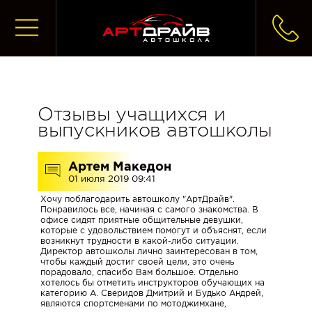
ГЛАВНАЯ
Отзывы учащихся и
выпускников автошколы
ЗАПИСАТЬСЯ
НА
Артем Македон
УЧЕБУ
01 июля 2019 09:41
Хочу поблагодарить автошколу "АртДрайв".
Понравилось все, начиная с самого знакомства. В
ЧТО
офисе сидят приятные общительные девушки,
которые с удовольствием помогут и объяснят, если
ДЕЛАТЬ
возникнут трудности в какой-либо ситуации.
ПОСЛЕ
Директор автошколы лично заинтересован в том,
чтобы каждый достиг своей цели, это очень
ЗАПИСИ
порадовало, спасибо Вам большое. Отдельно
В
хотелось бы отметить инструкторов обучающих на
категорию А. Сверидов Дмитрий и Будько Андрей,
АВТОШКОЛУ
являются спортсменами по мотоджимхане,