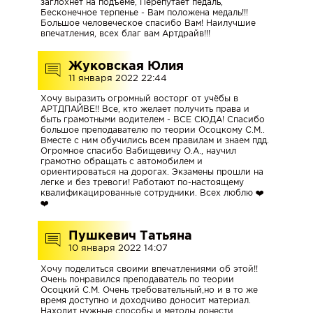
заглохнет на подъеме, Перепутает педаль,
Бесконечное терпенье - Вам положена медаль!!!
Большое человеческое спасибо Вам! Наилучшие
впечатления, всех благ вам Артдрайв!!!
О
НАС
Жуковская Юлия
11 января 2022 22:44
Хочу выразить огромный восторг от учёбы в
АРТДПАЙВЕ!! Все, кто желает получить права и
НАША
быть грамотными водителем - ВСЕ СЮДА! Спасибо
КОМАНДА
большое преподавателю по теории Осоцкому С.М..
Вместе с ним обучились всем правилам и знаем пдд.
Огромное спасибо Вабищевичу О.А., научил
грамотно обращать с автомобилем и
ориентироваться на дорогах. Экзамены прошли на
МАШИНЫ
легке и без тревоги! Работают по-настоящему
квалификацированные сотрудники. Всех люблю ❤️
И
❤️
КЛАССЫ
Пушкевич Татьяна
10 января 2022 14:07
ОТЗЫВЫ
Хочу поделиться своими впечатлениями об этой!!
Очень понравился преподаватель по теории
Осоцкий С.М. Очень требовательный,но и в то же
время доступно и доходчиво доносит материал.
Находит нужные способы и методы донести