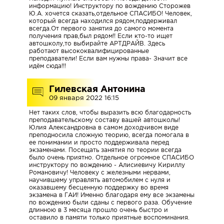
БЛИЖАЙШИЕ
информацию! Инструктору по вождению Сторожев
Ю.А. хочется сказать,отдельное СПАСИБО! Человек,
ГРУППЫ
который всегда находился рядом,поддерживал
всегда.От первого занятия до самого момента
получения прав,был рядом!! Если кто-то ищет
автошколу,то выбирайте АРТДРАЙВ. Здесь
Категория
работают высококвалифицированные
А
преподаватели! Если вам нужны права- Значит все
идём сюда!!!
и
А1
Гилевская Антонина
|
09 января 2022 16:15
Мотоцикл
Нет таких слов, чтобы выразить всю благодарность
преподавательскому составу вашей автошколы!
Категория
Юлия Александровна в самом доходчивом виде
B
преподносила сложную теорию, всегда помогала в
|
ее понимании и просто поддерживала перед
экзаменами. Посещать занятия по теории всегда
Механика
было очень приятно. Отдельное огромное СПАСИБО
и
инструктору по вождению - Алисиевичу Кириллу
Автомат|
Романовичу! Человеку с железными нервами,
научившему управлять автомобилем с нуля и
Новые
оказавшему бесценную поддержку во время
автомобили
экзамена в ГАИ! Именно благодаря ему все экзамены
VW
по вождению были сданы с первого раза. Обучение
длинною в 3 месяца прошло очень быстро и
Polo,
оставило в памяти только приятные воспоминания.
Geely