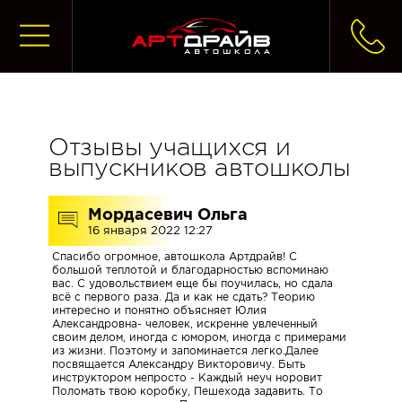
ГЛАВНАЯ
Отзывы учащихся и
выпускников автошколы
ЗАПИСАТЬСЯ
НА
Мордасевич Ольга
УЧЕБУ
16 января 2022 12:27
Спасибо огромное, автошкола Артдрайв! С
большой теплотой и благодарностью вспоминаю
ЧТО
вас. С удовольствием еще бы поучилась, но сдала
всё с первого раза. Да и как не сдать? Теорию
ДЕЛАТЬ
интересно и понятно объясняет Юлия
ПОСЛЕ
Александровна- человек, искренне увлеченный
своим делом, иногда с юмором, иногда с примерами
ЗАПИСИ
из жизни. Поэтому и запоминается легко.Далее
В
посвящается Александру Викторовичу. Быть
инструктором непросто - Каждый неуч норовит
АВТОШКОЛУ
Поломать твою коробку, Пешехода задавить. То