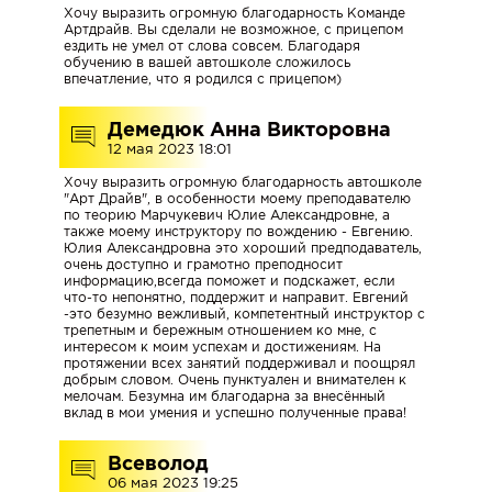
Хочу выразить огромную благодарность Команде
Артдрайв. Вы сделали не возможное, с прицепом
ездить не умел от слова совсем. Благодаря
обучению в вашей автошколе сложилось
О
впечатление, что я родился с прицепом)
НАС
Демедюк Анна Викторовна
12 мая 2023 18:01
НАША
Хочу выразить огромную благодарность автошколе
КОМАНДА
"Арт Драйв", в особенности моему преподавателю
по теорию Марчукевич Юлие Александровне, а
также моему инструктору по вождению - Евгению.
Юлия Александровна это хороший предподаватель,
очень доступно и грамотно преподносит
информацию,всегда поможет и подскажет, если
МАШИНЫ
что-то непонятно, поддержит и направит. Евгений
И
-это безумно вежливый, компетентный инструктор с
трепетным и бережным отношением ко мне, с
КЛАССЫ
интересом к моим успехам и достижениям. На
протяжении всех занятий поддерживал и поощрял
добрым словом. Очень пунктуален и внимателен к
мелочам. Безумна им благодарна за внесённый
вклад в мои умения и успешно полученные права!
ОТЗЫВЫ
Всеволод
06 мая 2023 19:25