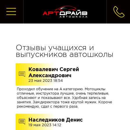
ГЛАВНАЯ
Отзывы учащихся и
выпускников автошколы
ЗАПИСАТЬСЯ
НА
Ковалевич Сергей
УЧЕБУ
Александрович
23 мая 2023 18:54
Проходил обучение на А категорию. Мотоциклы
ЧТО
отличные, инструктора лучшие, очень терпеливые,
ДЕЛАТЬ
объясняют и показывают все. Удобная запись на
занятия. Зам.директора тоже крутой мужик. Короче
ПОСЛЕ
рекомендую, сдал с первого раза.
ЗАПИСИ
В
Наследников Денис
АВТОШКОЛУ
19 мая 2023 14:12