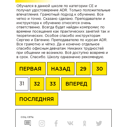
БЛИЖАЙШИЕ
Обучался в данной школе по категории СЕ и
ГРУППЫ
получал удостоверение ADR. Только положительные
впечатления. Грамотный подход к обучению. Все
четко и точно. Сказано сделано. Преподаватели и
инструктора к обучению относятся очень
Категория
ответственно. Всегда будет найден компромис по
времени посещения как практических занятий так и
А
теоретических. Особое спасибо инструкторам
и
Сергею и Евгению. Преподавателю по курсам ADR.
А1
Все грамотно и чётко. Да и конечно отдельное
спасибо офисным девчатам. Никаких трудностей
|
при общении не возникло. Всё доступно вовремя и
Мотоцикл
в срок. Спасибо. Школу одназначно рекомендую.
ПЕРВАЯ
НАЗАД
29
30
Категория
B
|
31
32
33
ВПЕРЕД
Механика
и
Автомат|
ПОСЛЕДНЯЯ
Новые
автомобили
VW
СОЦ. СЕТЬ:
Polo,
Geely