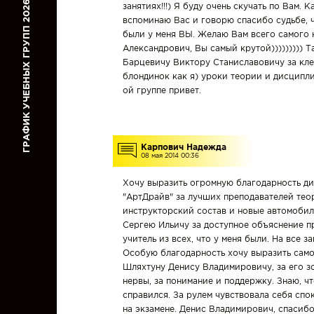
ГРАФИК УЧЕБНЫХ ГРУПП 2026
занятиях!!!) Я буду очень скучать по Вам. К
вспоминаю Вас и говорю спасибо судьбе, 
были у меня ВЫ. Желаю Вам всего самого
НАША
Александрович, Вы самый крутой))))))))) Т
КОМАНДА
Барцевичу Виктору Станиславовичу за кле
блондинок как я) уроки теории и дисциплин
ой группе привет.
МАШИНЫ
И
КЛАССЫ
Карпович Надежда
08 мая 2014 00:36
ОТЗЫВЫ
Хочу выразить огромную благодарность д
"АртДрайв" за лучших преподавателей тео
инструкторский состав и новые автомобил
БЛИЖАЙШИЕ
Сергею Ильичу за доступное объяснение п
ГРУППЫ
учитель из всех, что у меня были. На все з
Особую благодарность хочу выразить само
Шляхтуну Денису Владимировичу, за его з
Категория
А
нервы, за понимание и поддержку. Знаю, чт
и
А1
справился. За рулем чувствовала себя спо
|
Мотоцикл
на экзамене. Денис Владимирович, спасиб