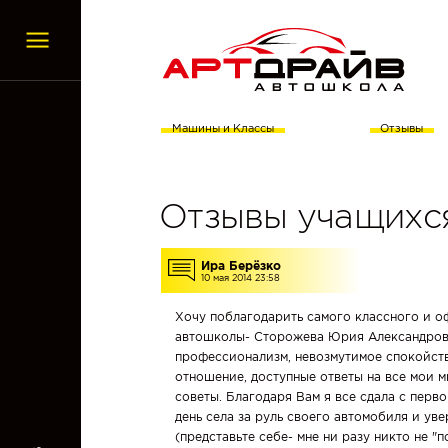
Записаться
на учебу
ГЛАВНАЯ
Машины и Классы
Отзывы
ЗАПИСАТЬСЯ
НА
Отзывы учащихс
УЧЕБУ
Ира Берёзко
10 мая 2014 23:58
ЧТО
ДЕЛАТЬ
ПОСЛЕ
Хочу поблагодарить самого классного и о
ЗАПИСИ
автошколы- Сторожева Юрия Александрович
В
профессионализм, невозмутимое спокойств
АВТОШКОЛУ
отношение, доступные ответы на все мои 
советы. Благодаря Вам я все сдала с перв
день села за руль своего автомобиля и ув
О
(представьте себе- мне ни разу никто не "п
НАС