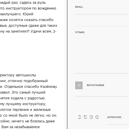
аждый раз, садясь за руль
EMAIL:
что инструктором по вождению
 наилучшего. Юрий
акже хочется сказать спасибо
вые, доступные (даже для таких
у на занятиях!!! Удачи всем, 2-
ОТЗЫВ:
иректору автошколы
рии, отлично подобранный
ФОТОГРАФИЯ
и. Отдельное спасибо Казёнову
равил. Это самый лучший
анятия ходила с радостью.
му лучшему инструктору,
олотое терпение и железные
о со мной было не легко, но он
АНТИСПАМ:
койно, ничего не боялась даже
о Вам за незабываемое