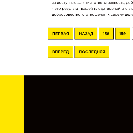
|
за доступные занятия, ответственность, д
Легковой
+
- это результат вашей плодотворной и спл
грузовой
автомобиль
добросовестного отношения к своему делу
Курсы
по
Перевозке
ПЕРВАЯ
НАЗАД
158
159
опасных
грузов
АДР
(ADR).
Тесты
БЕСПЛАТНЫЕ
ВПЕРЕД
ПОСЛЕДНЯЯ
Курсы
водителя-
международника
TIR
(грузы
и
пассажиры)
Повышение
квалификации
водителей
категории
«В»
Курсы
водителей
такси