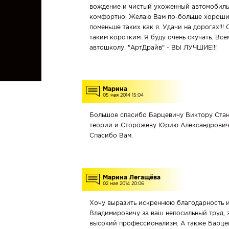
вождение и чистый ухоженный автомобиль,
Категория
комфортно. Желаю Вам по-больше хороших
B
|
поменьше таких как я. Удачи на дорогах!!!
Механика
и
таким коротким. Я буду очень скучать. Все
Автомат|
автошколу. "АртДрайв" - ВЫ ЛУЧШИЕ!!!
Новые
автомобили
VW
Polo,
Geely
Emgrand,
BYD
E2
Марина
05 мая 2014 15:04
Категория
C
Большое спасибо Барцевичу Виктору Стани
|
Грузовой
теории и Сторожеву Юрию Александрович
автомобиль
Mercedes
Спасибо Вам.
Atego
Категория
СЕ
|
Грузовой
Марина Легащёва
автомобиль
02 мая 2014 20:06
с
прицепом.
Фура
Хочу выразить искреннюю благодарность 
Владимировичу за ваш непосильный труд, з
Категория
высокий профессионализм. А также Барце
BC